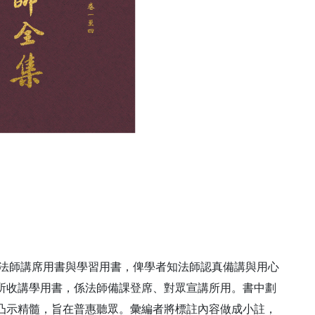
法師講席用書與學習用書，俾學者知法師認真備講與用心
所收講學用書，係法師備課登席、對眾宣講所用。書中劃
凸示精髓，旨在普惠聽眾。彙編者將標註內容做成小註，