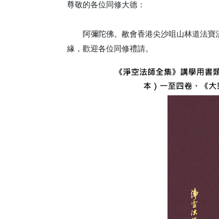
尊敬的各位同修大德：
阿彌陀佛。敝會香港尖沙咀山林道法寶
緣，歡迎各位同修禮請。