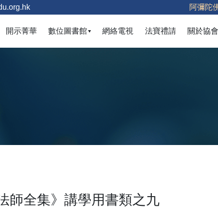
u.org.hk
阿彌陀
(current)
開示菁華
數位圖書館
網絡電視
法寶禮請
關於協
空法師全集》講學用書類之九