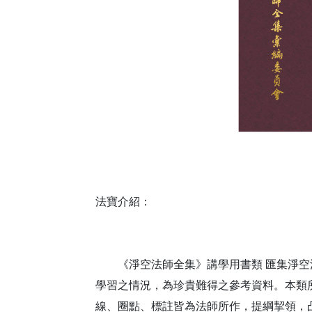
法寶介紹：
《淨空法師全集》講學用書類 匯集淨空
學習之情況，為珍貴難得之參考資料。本類
線、圈點、標註皆為法師所作，提綱挈領，