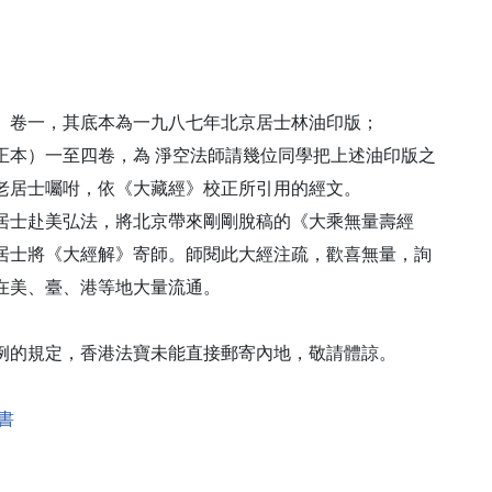
卷一，其底本為一九八七年北京居士林油印版；
本）一至四卷，為 淨空法師請幾位同學把上述油印版之
老居士囑咐，依《大藏經》校正所引用的經文。
士赴美弘法，將北京帶來剛剛脫稿的《大乘無量壽經
居士將《大經解》寄師。師閱此大經注疏，歡喜無量，詢
在美、臺、港等地大量流通。
的規定，香港法寶未能直接郵寄內地，敬請體諒。
書