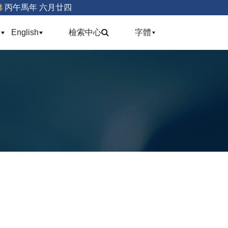
佛
丙午馬年 六月廿四
(current)
(current)
(current)
會
English
檢索中心
字體