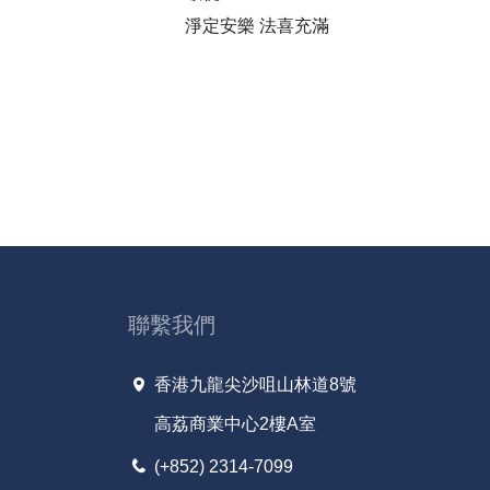
淨定安樂 法喜充滿
聯繫我們
香港九龍尖沙咀山林道8號
高荔商業中心2樓A室
(+852) 2314-7099