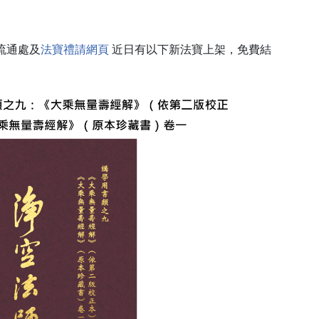
流通處及
法寶禮請網頁
近日有以下新法寶上架，免費結