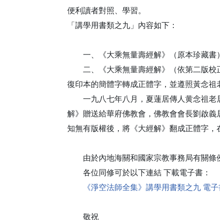
便利讀者對照、學習。
「講學用書類之九」內容如下：
一、《大乘無量壽經解》（原本珍藏書）
二、《大乘無量壽經解》（依第二版校正
復印本的簡體字轉成正體字，並遵照黃念祖
一九八七年八月，夏蓮居傳人黄念祖老居
解》贈送給華府佛教會，佛教會會長劉啟義
知無有版權後，將《大經解》翻成正體字，
由於內地海關和國家宗教事務局有關條例
各位同修可於以下連結 下載電子書：
《淨空法師全集》講學用書類之九 電子
敬祝