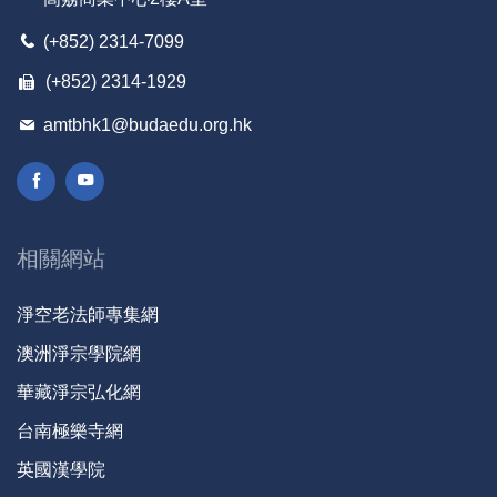
進社會和諧與寬容的經驗-全1集
懂因果就能趨吉避凶—真正相信業因果報，連惡念都不會
(+852) 2314-7099
37
生-全1集
(+852) 2314-1929
38
念佛的真實利益—無上菩提心-全1集
39
發揚宗教教育 促進安定和平-全1集
amtbhk1@budaedu.org.hk
40
家庭有愛·和諧社區論壇暨展覽會—「和諧之根—因果」
41
念佛的真實利益—放下就能契入境界
和諧社會孝敬為本教學為先——新加坡護持祭祖大典護法
42
與義工新春談話（節錄）-全1集
相關網站
43
靈性如何指示多元宗教和諧之道-全1集
44
談因果-全1集
淨空老法師專集網
45
念佛的真實利益—成就關鍵在信願-全1集
澳洲淨宗學院網
仁慈博愛 和順天下——教科文組織大使團與圖文巴跨宗
46
教工作小組對話論壇致辭-全1集
華藏淨宗弘化網
47
念佛的真實利益—跟阿彌陀佛相應-全1集
台南極樂寺網
宗教與文化是否為當今社會安定的力量？——通過共同點
48
英國漢學院
與差異點強化社會信任-全1集