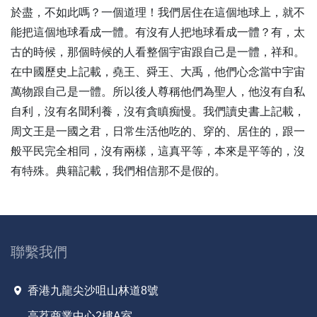
於盡，不如此嗎？一個道理！我們居住在這個地球上，就不
23
樹立宗教團結典範 促進世界安定和平-全1集
能把這個地球看成一體。有沒有人把地球看成一體？有，太
24
重視因果-全1集
古的時候，那個時候的人看整個宇宙跟自己是一體，祥和。
25
念佛的真實利益—往生西方極樂世界具備的條件-全1集
在中國歷史上記載，堯王、舜王、大禹，他們心念當中宇宙
恢復孝敬家和人樂宇清國安——歲次丁酉香港冬至祭祖大
26
典開示-全1集
萬物跟自己是一體。所以後人尊稱他們為聖人，他沒有自私
27
宗教是世界和平所必需-全1集
自利，沒有名聞利養，沒有貪瞋痴慢。我們讀史書上記載，
28
真正相信因果-全1集
周文王是一國之君，日常生活他吃的、穿的、居住的，跟一
29
念佛的真實利益—念佛的方法-全1集
般平民完全相同，沒有兩樣，這真平等，本來是平等的，沒
30
人心壞了，世界亂了，怎麼辦？！ -全1集
有特殊。典籍記載，我們相信那不是假的。
31
因果的理論與事實-全1集
32
念佛的真實利益—信願不足，不聽經不行-全1集
吾人何幸而生此時代——文化興世，今正是時！「歲次己
33
亥新馬印各民族清明祭祖大典」談話（節錄）-全1集
聯繫我們
34
懂因果就能趨吉避凶—貪瞋痴慢疑，是一切病因-全1集
35
念佛的真實利益—這一生把往生淨土的機會抓住-全1集
香港九龍尖沙咀山林道8號
如何提高跨文化、跨宗教對話的效率——以「四攝法」促
36
高荔商業中心2樓A室