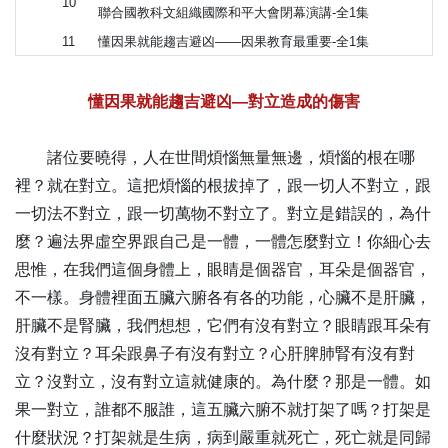
10
聯合國教科文組織國際和平大會閉幕演講-全1集
11
懂因果就能趨吉避凶——因果教育最重要-全1集
12
念佛的真實利益——怎樣念佛-全1集
懂因果就能趨吉避凶——學佛的基礎在於學做人、學因果
懂因果就能趨吉避凶—對立造成的傷害
13
教育-全1集
孝道教育 萬善根本——二Ｏ一七丁酉年新馬印中元祭祖
諸位要曉得，人在世間煩惱無量無邊，煩惱的根在哪
14
大典開示-全1集
裡？就在對立。這把煩惱的根拔掉了，跟一切人不對立，跟
15
愛的教育成就持久和平-共1集
一切法不對立，跟一切萬物不對立了。對立是錯誤的，為什
16
懂因果就能趨吉避凶—一生皆是命，半點不由人-全1集
麼？遍法界虛空界跟自己是一體，一體怎麼對立！你細心去
17
念佛的真實利益—穩當成就的不二法-全1集
思惟，在我們這個身體上，眼睛是個器官，耳朵是個器官，
以神聖的愛化解衝突、消弭戰爭——教科文大使團與圖文
18
不一樣。身體裡面五臟六腑各有各的功能，心臟不是肝臟，
巴多元宗教領袖座談會致辭-全1集
肝臟不是腎臟，我們想想，它們有沒有對立？眼睛跟耳朵有
19
懂因果就能趨吉避凶——用感恩的心化解一切怨懟-全1集
沒有對立？耳朵跟鼻子有沒有對立？心肝脾肺腎有沒有對
20
念佛的真實利益——阿彌陀佛的承諾-全1集
立？沒對立，沒有對立這就健康的。為什麼？那是一體。如
21
懂因果就能趨吉避凶—利人即自利，害人終害己-全1集
果一對立，誰都不服誰，這五臟六腑不就打架了嗎？打架是
念佛的真實利益—由有念而入無念，因往生而契無生-全1
22
什麼狀況？打架就是生病，病到嚴重就死亡，死亡就是同歸
集