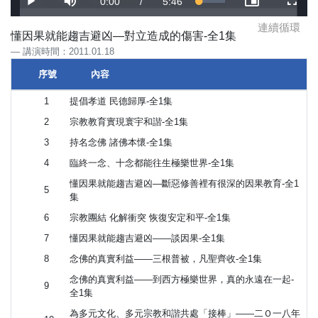
Current
0:00
/
Duration
5:46
Loaded
:
Play
Mute
Picture-
Fulls
2.39%
in-
Picture
連續循環
Time
懂因果就能趨吉避凶—對立造成的傷害-全1集
講演時間：2011.01.18
序號
內容
序號
內容
1
提倡孝道 民德歸厚-全1集
2
宗教教育實現寰宇和諧-全1集
3
持名念佛 諸佛本懷-全1集
4
臨終一念、十念都能往生極樂世界-全1集
懂因果就能趨吉避凶—斷惡修善裡有很深的因果教育-全1
5
集
6
宗教團結 化解衝突 恢復安定和平-全1集
7
懂因果就能趨吉避凶——談因果-全1集
8
念佛的真實利益——三根普被，凡聖齊收-全1集
念佛的真實利益——到西方極樂世界，真的永遠在一起-
9
全1集
為多元文化、多元宗教和諧共處「接棒」——二Ｏ一八年