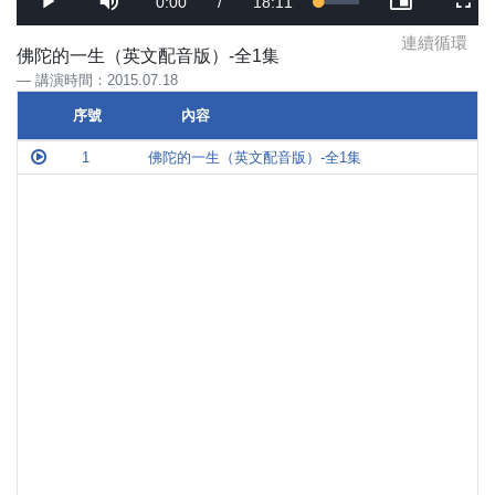
Current
0:00
/
Duration
18:11
Loaded
:
Play
Mute
Picture-
Full
3.32%
in-
Picture
連續循環
Time
佛陀的一生（英文配音版）-全1集
講演時間：2015.07.18
序號
內容
序號
內容
1
佛陀的一生（英文配音版）-全1集