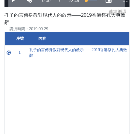
Current
0:00
/
Duration
22:49
Loaded
:
Play
Mute
Picture-
Full
2.75%
in-
Picture
連續循環
Time
孔子的言傳身教對現代人的啟示——2019香港祭孔大典致
辭
講演時間：2019.09.29
序號
內容
序號
內容
孔子的言傳身教對現代人的啟示——2019香港祭孔大典致
1
辭