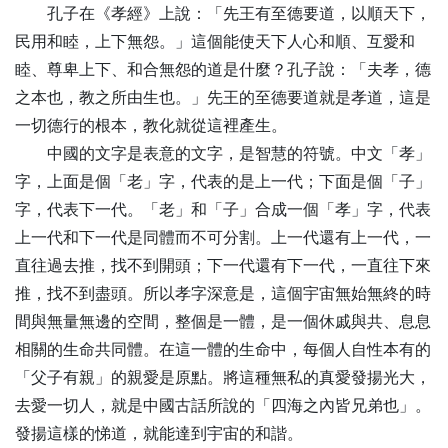
孔子在《孝經》上說：「先王有至德要道，以順天下，
民用和睦，上下無怨。」這個能使天下人心和順、互愛和
睦、尊卑上下、和合無怨的道是什麼？孔子說：「夫孝，德
之本也，教之所由生也。」先王的至德要道就是孝道，這是
一切德行的根本，教化就從這裡產生。
中國的文字是表意的文字，是智慧的符號。中文「孝」
字，上面是個「老」字，代表的是上一代；下面是個「子」
字，代表下一代。「老」和「子」合成一個「孝」字，代表
上一代和下一代是同體而不可分割。上一代還有上一代，一
直往過去推，找不到開頭；下一代還有下一代，一直往下來
推，找不到盡頭。所以孝字深意是，這個宇宙無始無終的時
間與無量無邊的空間，整個是一體，是一個休戚與共、息息
相關的生命共同體。在這一體的生命中，每個人自性本有的
「父子有親」的親愛是原點。將這種無私的真愛發揚光大，
去愛一切人，就是中國古話所說的「四海之內皆兄弟也」。
發揚這樣的悌道，就能達到宇宙的和諧。