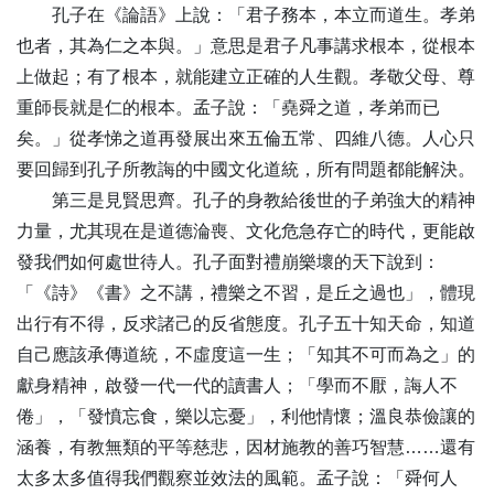
孔子在《論語》上說：「君子務本，本立而道生。孝弟
也者，其為仁之本與。」意思是君子凡事講求根本，從根本
上做起；有了根本，就能建立正確的人生觀。孝敬父母、尊
重師長就是仁的根本。孟子說：「堯舜之道，孝弟而已
矣。」從孝悌之道再發展出來五倫五常、四維八德。人心只
要回歸到孔子所教誨的中國文化道統，所有問題都能解決。
第三是見賢思齊。孔子的身教給後世的子弟強大的精神
力量，尤其現在是道德淪喪、文化危急存亡的時代，更能啟
發我們如何處世待人。孔子面對禮崩樂壞的天下說到：
「《詩》《書》之不講，禮樂之不習，是丘之過也」，體現
出行有不得，反求諸己的反省態度。孔子五十知天命，知道
自己應該承傳道統，不虛度這一生；「知其不可而為之」的
獻身精神，啟發一代一代的讀書人；「學而不厭，誨人不
倦」，「發憤忘食，樂以忘憂」，利他情懷；溫良恭儉讓的
涵養，有教無類的平等慈悲，因材施教的善巧智慧……還有
太多太多值得我們觀察並效法的風範。孟子說：「舜何人