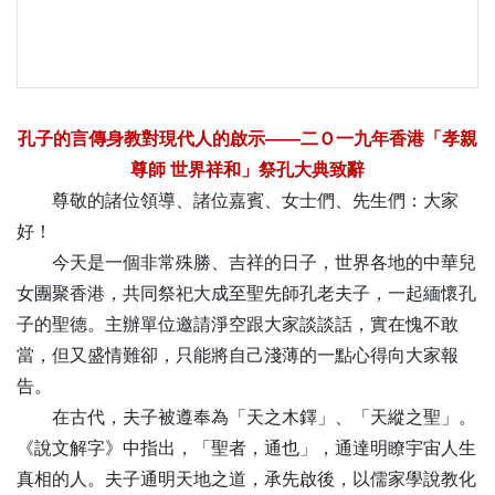
孔子的言傳身教對現代人的啟示——二Ｏ一九年香港「孝親
尊師 世界祥和」祭孔大典致辭
尊敬的諸位領導、諸位嘉賓、女士們、先生們：大家
好！
今天是一個非常殊勝、吉祥的日子，世界各地的中華兒
女團聚香港，共同祭祀大成至聖先師孔老夫子，一起緬懷孔
子的聖德。主辦單位邀請淨空跟大家談談話，實在愧不敢
當，但又盛情難卻，只能將自己淺薄的一點心得向大家報
告。
在古代，夫子被遵奉為「天之木鐸」、「天縱之聖」。
《說文解字》中指出，「聖者，通也」，通達明瞭宇宙人生
真相的人。夫子通明天地之道，承先啟後，以儒家學說教化