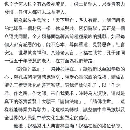
也？予何人也？有為者亦若是。」舜王是聖人，只要肯努力
發憤，任何人都可以成為聖人。
顧炎武先生曾說：「天下興亡，匹夫有責。」我們所處
的地球像一個村落一樣，休戚與共、密切關聯，真正是一個
命運共同體。全人類都面臨著當前種種嚴峻的挑戰，如果每
個人都有感恩的心，能不忘本、尊師重道、見賢思齊，社會
安定，世界就會祥和。真聽老人言，幸福在眼前，孔子如同
一位五千年智慧的老人，在前面為我們帶路。
《論語》說到：「祭神如神在。」讓我們以至誠恭敬的
心，與孔孟諸聖賢感應道交，領受心靈深處的洗禮，體驗古
聖先王禮樂教化的善巧智慧。讓我們效法孔子，以「作之
君、作之親、作之師」來自我要求，時時為人演說。這就是
真正的落實普賢十大願王「請轉法輪」、「請佛住世」，這
樣就能轉業力為願力，化危機為轉機，讓整個中華民族以及
全世界的人民對中華文化生起堅定的信心。
最後，祝福祭孔大典吉祥圓滿！祝福在座的諸位領導、