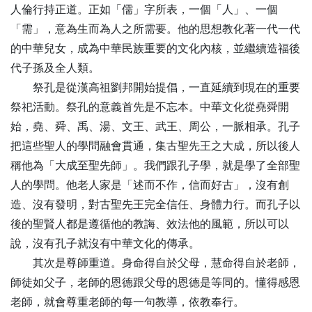
人倫行持正道。正如「儒」字所表，一個「人」、一個
「需」，意為生而為人之所需要。他的思想教化著一代一代
的中華兒女，成為中華民族重要的文化內核，並繼續造福後
代子孫及全人類。
祭孔是從漢高祖劉邦開始提倡，一直延續到現在的重要
祭祀活動。祭孔的意義首先是不忘本。中華文化從堯舜開
始，堯、舜、禹、湯、文王、武王、周公，一脈相承。孔子
把這些聖人的學問融會貫通，集古聖先王之大成，所以後人
稱他為「大成至聖先師」。我們跟孔子學，就是學了全部聖
人的學問。他老人家是「述而不作，信而好古」，沒有創
造、沒有發明，對古聖先王完全信任、身體力行。而孔子以
後的聖賢人都是遵循他的教誨、效法他的風範，所以可以
說，沒有孔子就沒有中華文化的傳承。
其次是尊師重道。身命得自於父母，慧命得自於老師，
師徒如父子，老師的恩德跟父母的恩德是等同的。懂得感恩
老師，就會尊重老師的每一句教導，依教奉行。