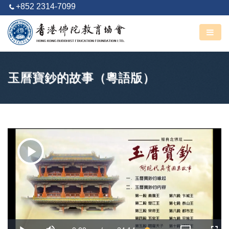
+852 2314-7099
阿彌陀佛
丙午馬年 六月廿五
玉曆寶鈔的故事（粵語版）
Play
Video