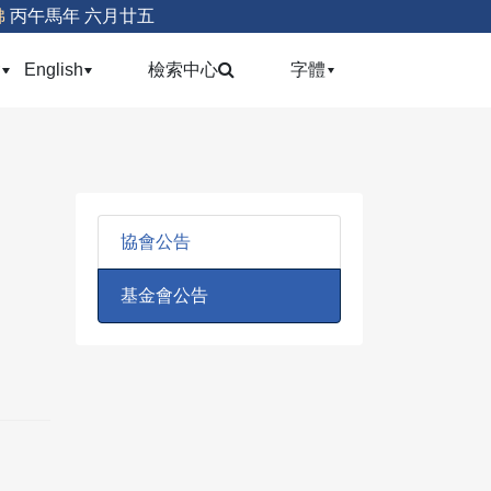
佛
丙午馬年 六月廿五
(current)
(current)
(current)
會
English
檢索中心
字體
協會公告
基金會公告