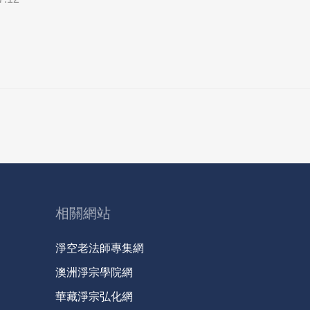
相關網站
淨空老法師專集網
澳洲淨宗學院網
華藏淨宗弘化網