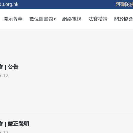
u.org.hk
阿彌陀
(current)
開示菁華
數位圖書館
網絡電視
法寶禮請
關於協
 | 公告
7.12
 | 嚴正聲明
7.12